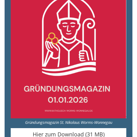
Gründungsmagazin St. Nikolaus Worms-Wonnegau
Hier zum Download (31 MB)